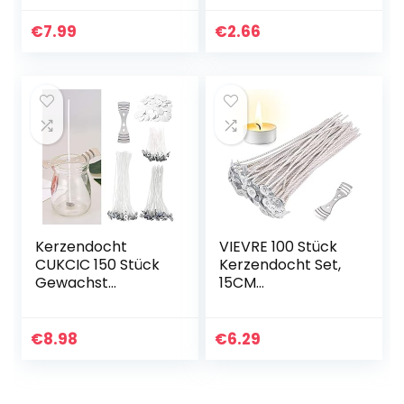
Baumwolle,
10 cm, 10 Stück
Geflochtene
€
7.99
€
2.66
Flachdocht
Runddocht für…
Kerzendocht
VIEVRE 100 Stück
CUKCIC 150 Stück
Kerzendocht Set,
Gewachst
15CM
Kerzendochte mit
Kerzendochte für
Fuß Aufklebern
Kerzen mit
Dochthalter
Kerzendocht
€
8.98
€
6.29
zentriergerät,
Rauchfrei
Kerzendocht…