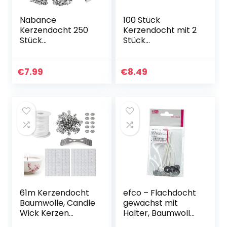
Nabance
100 Stück
Kerzendocht 250
Kerzendocht mit 2
Stück
Stück
Kerzendochte für
Edelstahlhalter für
Kerzen Dochte für
Kerzendochte
Kerzen Candle
Gewachst, 15cm
€
7.99
€
8.49
Wick Flachdocht
Lange Flachdocht
Kerzendocht
für Dicke Kerzen…
Candle Dochte…
61m Kerzendocht
efco – Flachdocht
Baumwolle, Candle
gewachst mit
Wick Kerzen
Halter, Baumwolle,
Dochte aus
weiß, 3 X 14 X