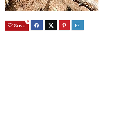
0
Save