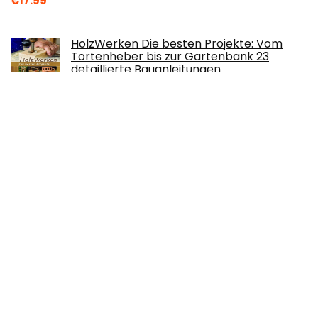
€
17.99
HolzWerken Die besten Projekte: Vom
Tortenheber bis zur Gartenbank 23
detaillierte Bauanleitungen
€
22.00
Kerzenfarben - 20 Farben Flüssig Kerzen
Farbe für DIY Kerze, Kerzenherstellung
€
16.99
Lalique Figuier Amalfi Duftkerze, 1er Pack (1
x 190 g)
€
63.85