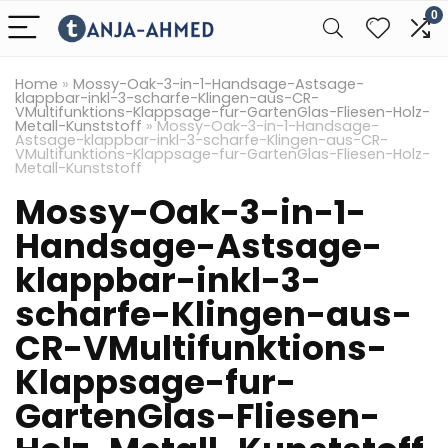
0
Home
»
Mossy-Oak-3-in-1-Handsage-Astsage-
klappbar-inkl-3-scharfe-Klingen-aus-CR-
VMultifunktions-Klappsage-fur-GartenGlas-Fliesen-Holz-
Metall-Kunststoff
»
Mossy-Oak-3-in-1-Handsage-
Astsage-klappbar-inkl-3-scharfe-Klingen-aus-CR-
VMultifunktions-Klappsage-fur-GartenGlas-Fliesen-Holz-
Metall-Kunststoff
Mossy-Oak-3-in-1-
Handsage-Astsage-
klappbar-inkl-3-
scharfe-Klingen-aus-
CR-VMultifunktions-
Klappsage-fur-
GartenGlas-Fliesen-