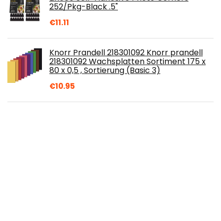
252/Pkg-Black .5"
€
11.11
Knorr Prandell 218301092 Knorr prandell
218301092 Wachsplatten Sortiment 175 x
80 x 0,5 , Sortierung (Basic 3)
€
10.95
200 Stück Kerzendocht Kerzendochte
Kerzen Docht Dochte in 2 Verschiedenen
Größen - für Kerzen Gießen (100 stück x
100 mm…
€
9.99
27ml SEIFENDUFT "LEBKUCHEN" ZUR
SEIFENHERSTELLUNG - MADE IN FRANCE
€
9.99