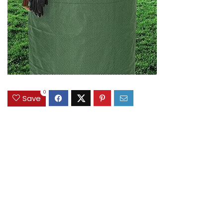
0
Save