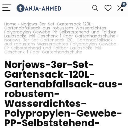
0
Home
»
Norjews-3er-Set-Gartensack-120L-
Gartenabfallsack-aus-robustem-Wasserdichtes-
Polypropylen-Gewebe-PP-Selbststehend-und-Faltbar-
Laubsacke-inkl-Geschenk-1-Paar-Gartenhandschuhe
»
Norjews-3er-Set-Gartensack-120L-Gartenabfallsack-
aus-robustem-Wasserdichtes-Polypropylen-Gewebe-
PP-Selbststehend-und-Faltbar-Laubsacke-inkl-
Geschenk-1-Paar-Gartenhandschuhe
Norjews-3er-Set-
Gartensack-120L-
Gartenabfallsack-aus-
robustem-
Wasserdichtes-
Polypropylen-Gewebe-
PP-Selbststehend-