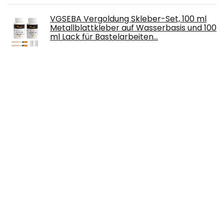
VGSEBA Vergoldung Skleber-Set, 100 ml
Metallblattkleber auf Wasserbasis und 100
ml Lack für Bastelarbeiten…
€
14.09
SunaOmni LED Rattan Hearts
Wandtattoos Wand hängen für
Hochzeitsfeier Ornamente Handwerk
Geschenke Wallpaper Grenzen
€
9.18
Kerzenformen zum Gießen 3D Silikonform
Kerze Ball Kerzenform Silikon Set 2 Stück
Kerzengießformen Kerzen Selber
Machen…
€
13.99