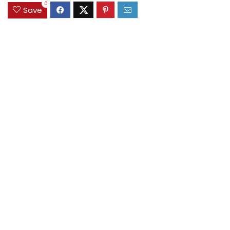
0
Save