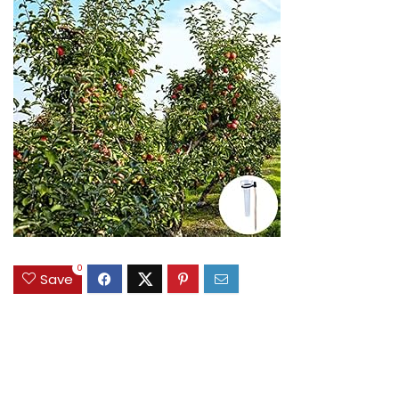
0
Save