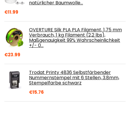
natürlicher Baumwolle…
€
11.99
OVERTURE Silk PLA PLA Filament, 1,75 mm
Verbrauch, 1 kg Filament (2,2 lbs),
Maßgenauigkeit 99% Wahrscheinlichkeit
+/- 0…
€
23.99
Trodat Printy 4836 Selbstfärbender
Nummernstempel mit 6 Stellen, 3.8mm,
Stempelfarbe schwarz
€
15.76
VGSEBA 24K essbare Blattgoldflocken,
25mg echtes Blattgold, reines Blattgold
zum Kochen, Kuchendekorieren, Pralinen…
€
12.89