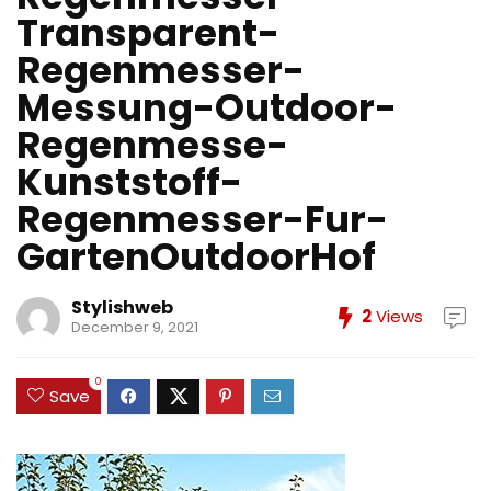
Transparent-
Regenmesser-
Messung-Outdoor-
Regenmesse-
Kunststoff-
Regenmesser-Fur-
GartenOutdoorHof
Stylishweb
2
Views
December 9, 2021
0
Save