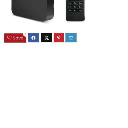
0
Save