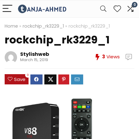
0
Home
»
rockchip_rk3229_1
»
rockchip_rk3229_1
rockchip_rk3229_1
Stylishweb
3
Views
March 15, 2019
0
Save