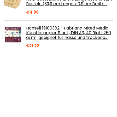
Basteln (39,9 cm Länge x 0,9 cm Breite…
€
11.99
Honsell 19100382 - Fabriano Mixed Media
Künstlerpapier Block, DIN A3, 40 Blatt 250
g/m², geeignet für nasse und trockene…
€
21.22
Kästen & Schachteln: Perfekt
konstruieren und bauen (HolzWerken)
€
32.00
Milan - Linoleum Set 5 Cutter
€
10.07