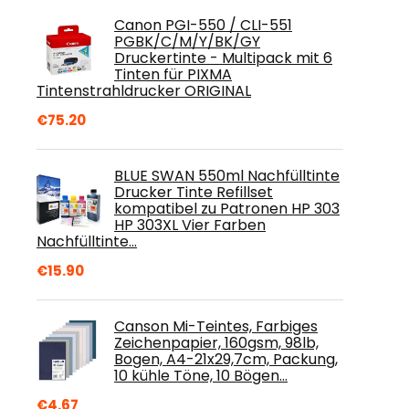
Canon PGI-550 / CLI-551
PGBK/C/M/Y/BK/GY
Druckertinte - Multipack mit 6
Tinten für PIXMA
Tintenstrahldrucker ORIGINAL
€
75.20
BLUE SWAN 550ml Nachfülltinte
Drucker Tinte Refillset
kompatibel zu Patronen HP 303
HP 303XL Vier Farben
Nachfülltinte…
€
15.90
Canson Mi-Teintes, Farbiges
Zeichenpapier, 160gsm, 98lb,
Bogen, A4-21x29,7cm, Packung,
10 kühle Töne, 10 Bögen…
€
4.67