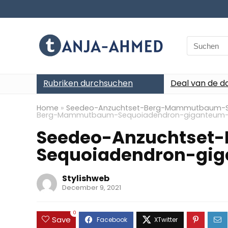
Search
for:
Rubriken durchsuchen
Deal van de d
Home
»
Seedeo-Anzuchtset-Berg-Mammutbaum-
Berg-Mammutbaum-Sequoiadendron-giganteum
Seedeo-Anzuchtse
Sequoiadendron-gi
Stylishweb
December 9, 2021
0
Save