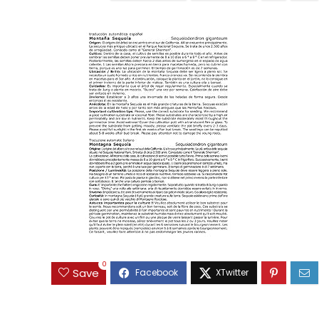
0
Save