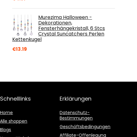
Murezima Halloween -
Dekorationen,
Fensterhängekristall, 6 Stcs
Crystal Suncatchers Perlen
Kettenkugel
€
13.19
Schnelllinks
Erklärungen
Home
Datenschutz-
Bestimmungen
Alle shoppen
Geschäftsbedingungen
Blogs
Affiliate-Offenlegung