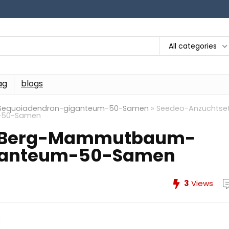
All categories
ag
blogs
Sequoiadendron-giganteum-50-Samen
»
Seedeo-Anzuchtse
-50-Samen
t-Berg-Mammutbaum-
ganteum-50-Samen
3
Views