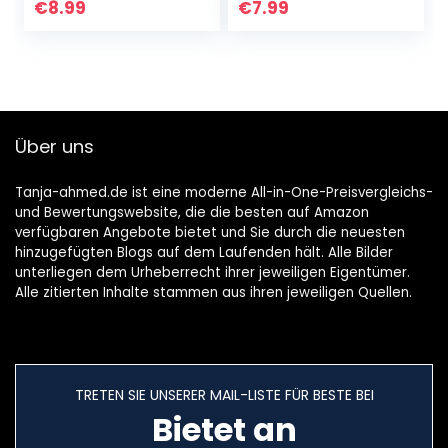
Punkten-Docht-
Geflochtene
€
8.99
€
7.99
Aufklebern und 1
Flachdocht
3-Loch…
Runddocht für…
Über uns
Tanja-ahmed.de ist eine moderne All-in-One-Preisvergleichs-
und Bewertungswebsite, die die besten auf Amazon
verfügbaren Angebote bietet und Sie durch die neuesten
hinzugefügten Blogs auf dem Laufenden hält. Alle Bilder
unterliegen dem Urheberrecht ihrer jeweiligen Eigentümer.
Alle zitierten Inhalte stammen aus ihren jeweiligen Quellen.
TRETEN SIE UNSERER MAIL-LISTE FÜR BESTE BEI
Bietet an