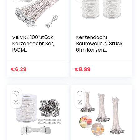
VIEVRE 100 Stück
Kerzendocht
Kerzendocht Set,
Baumwolle, 2 Stück
15CM
61m Kerzen
Kerzendochte für
Dochten,
Kerzen mit
Kerzendocht
Kerzendocht
Rauchfrei
€
6.29
€
8.99
zentriergerät,
Geflochtene
Rauchfrei
Flachdocht
Kerzendocht…
Runddocht für die…