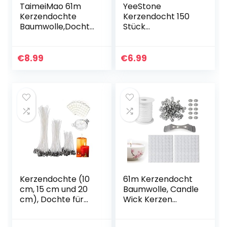
TaimeiMao 61m
YeeStone
Kerzendochte
Kerzendocht 150
Baumwolle,Dochte
Stück
für
Kerzendochte
Kerzen,Geflochten
Kerzen Dochte
e
Candle Wick in 3
€
8.99
€
6.99
Flachdocht,Naturk
Verschiedenen
erzendocht,BioKer
Größen – für die…
zendocht,Flachdo
cht…
Kerzendochte (10
61m Kerzendocht
cm, 15 cm und 20
Baumwolle, Candle
cm), Dochte für
Wick Kerzen
Kerzen, mit 150
Dochte aus
doppelseitigen
Baumwolle,