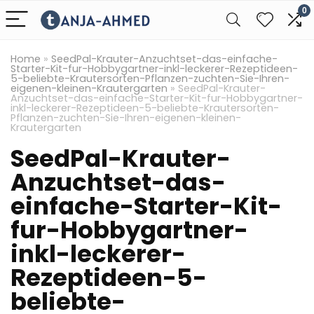
0
Home
»
SeedPal-Krauter-Anzuchtset-das-einfache-
Starter-Kit-fur-Hobbygartner-inkl-leckerer-Rezeptideen-
5-beliebte-Krautersorten-Pflanzen-zuchten-Sie-Ihren-
eigenen-kleinen-Krautergarten
»
SeedPal-Krauter-
Anzuchtset-das-einfache-Starter-Kit-fur-Hobbygartner-
inkl-leckerer-Rezeptideen-5-beliebte-Krautersorten-
Pflanzen-zuchten-Sie-Ihren-eigenen-kleinen-
Krautergarten
SeedPal-Krauter-
Anzuchtset-das-
einfache-Starter-Kit-
fur-Hobbygartner-
inkl-leckerer-
Rezeptideen-5-
beliebte-