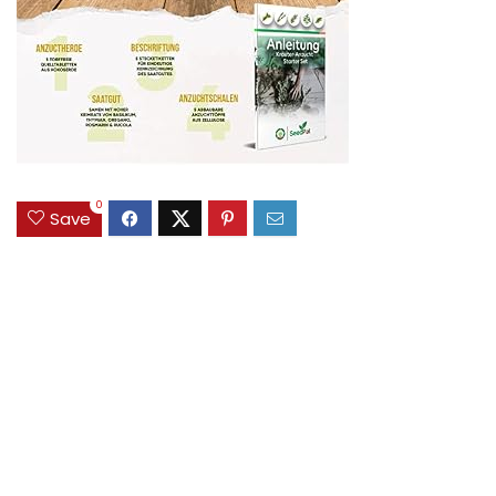
0
Save