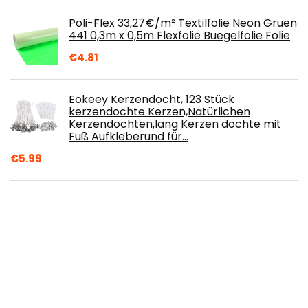
Poli-Flex 33,27€/m² Textilfolie Neon Gruen
441 0,3m x 0,5m Flexfolie Buegelfolie Folie
€
4.81
Eokeey Kerzendocht, 123 Stück
kerzendochte Kerzen,Natürlichen
Kerzendochten,lang Kerzen dochte mit
Fuß Aufkleberund für…
€
5.99
Hoiny Blattgold 120 Stück Imitation
Blattgold, Blattgold zum Basteln für
Vergoldung, Malerei, Handwerk Nägel und
DIY…
€
6.99
100 Gramm Stern Konfetti Glitzer Stern