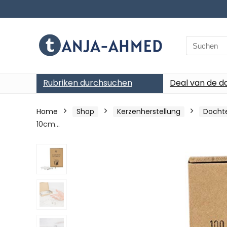
Search
for:
Rubriken durchsuchen
Deal van de d
Home
Shop
Kerzenherstellung
Docht
10cm…