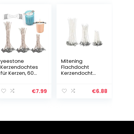
yeestone
Mitening
Kerzendochtes
Flachdocht
für Kerzen, 60
Kerzendocht
Stück Dochte
(150 Stück),
Candle Wick,
Runddocht
Rauchfrei
Teelichtdochte
€
7.99
€
6.88
Kerzendocht
mit Fuß
Kaufen, Docht
Gewachst
Mit Edelstahl
Kerzendochte
Festen…
Kerzen Dochte
Candle…