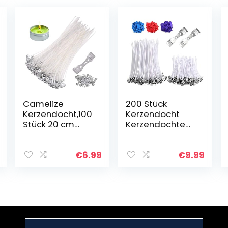
Camelize
200 Stück
Kerzendocht,100
Kerzendocht
Stück 20 cm
Kerzendochte
Dochte für
Kerzen Docht
Kerzen mit
Dochte in 2
100tück Fuß und
Verschiedenen
€
6.99
€
9.99
Dochthalter,Run
Größen – für
ddochte Candle
Kerzen Gießen
Wick für Kerzen…
(100 stück x 100
mm…