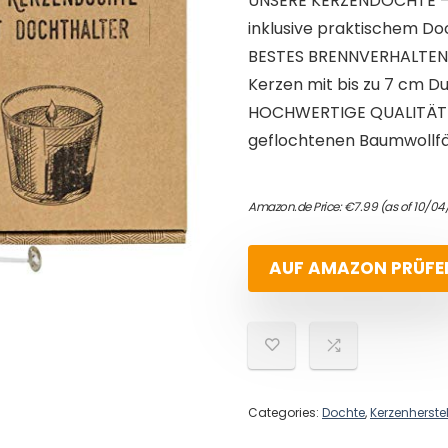
UNSERE KERZENDOCHTE – 
inklusive praktischem Doc
BESTES BRENNVERHALTEN –
Kerzen mit bis zu 7 cm D
HOCHWERTIGE QUALITÄT –
geflochtenen Baumwollfä
Amazon.de Price:
€
7.99
(as of 10/04
AUF AMAZON PRÜFE
Categories:
Dochte
,
Kerzenherste