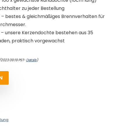
100 x gewachste Runddochte (10cm lang)
hthalter zu jeder Bestellung
 bestes & gleichmäßiges Brennverhalten für
urchmesser.
 unsere Kerzendochte bestehen aus 35
den, praktisch vorgewachst
/2023 09:19 PST-
Details
)
N
llung