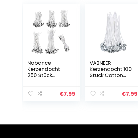
Nabance
VABNEER
Kerzendocht
Kerzendocht 100
250 Stück
Stück Cotton
Kerzendochte
Candle Wick für
für Kerzen
die
Dochte für
Kerzenherstellun
€
7.99
€
7.99
Kerzen Candle
g Candle DIY
Wick Flachdocht
(10cm/4in)
Kerzendocht
Candle Dochte…