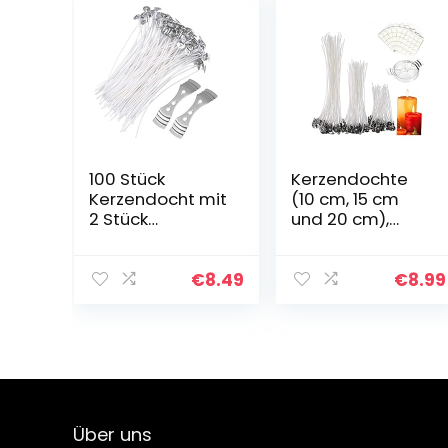
100 Stück
Kerzendochte
Kerzendocht mit
(10 cm, 15 cm
2 Stück
und 20 cm),
Edelstahlhalter
Dochte für
für
Kerzen, mit 150
Kerzendochte
doppelseitigen
€
8.49
€
8.99
Gewachst, 15cm
Punkten-Docht-
Lange
Aufklebern und 1
Flachdocht für
3-Loch…
Dicke Kerzen…
Über uns