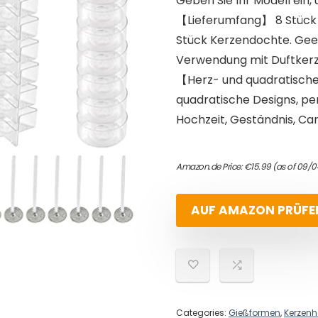
Geben Sie Ihr Modell ein, 
【Lieferumfang】 8 Stück f
Stück Kerzendochte. Geei
Verwendung mit Duftkerz
【Herz- und quadratische
quadratische Designs, per
Hochzeit, Geständnis, Ca
Amazon.de Price:
€
15.99
(as of 09/0
AUF AMAZON PRÜFE
Categories:
Gießformen
,
Kerzenh