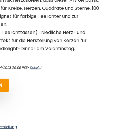
um sicherzustellen, dass dieser Artikel passt.
ür Kreise, Herzen, Quadrate und Sterne, 100
gnet für farbige Teelichter und zur
en.
 Teelichttassen】 Niedliche Herz- und
fekt für die Herstellung von Kerzen für
ndlelight-Dinner am Valentinstag.
4/2023 09:09 PST-
Details
)
N
erstellung