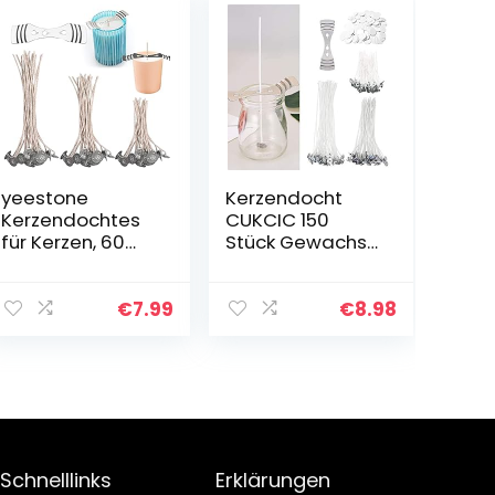
yeestone
Kerzendocht
Kerzendochtes
CUKCIC 150
für Kerzen, 60
Stück Gewachst
Stück Dochte
Kerzendochte
Candle Wick,
mit Fuß
Rauchfrei
Aufklebern
€
7.99
€
8.98
Kerzendocht
Dochthalter
Kaufen, Docht
Mit Edelstahl
Festen…
Schnelllinks
Erklärungen