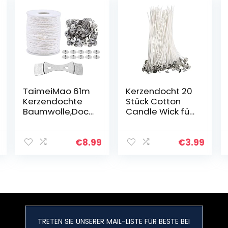
TaimeiMao 61m
Kerzendocht 20
Kerzendochte
Stück Cotton
Baumwolle,Doch
Candle Wick für
te für
die
Kerzen,Geflocht
Kerzenherstellun
ene
g Candle DIY
€
8.99
€
3.99
Flachdocht,Natu
(10cm)
rkerzendocht,Bio
Kerzendocht,Fla
chdocht…
TRETEN SIE UNSERER MAIL-LISTE FÜR BESTE BEI