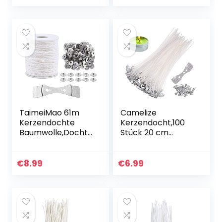
Lange Flachdocht
für Dicke Kerzen…
TaimeiMao 61m
Camelize
Kerzendochte
Kerzendocht,100
Baumwolle,Dochte
Stück 20 cm
für
Dochte für Kerzen
Kerzen,Geflochten
mit 100tück Fuß
e
und
€
8.99
€
6.99
Flachdocht,Naturk
Dochthalter,Rundd
erzendocht,BioKer
ochte Candle Wick
zendocht,Flachdo
für Kerzen…
cht…