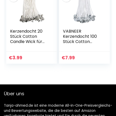
Kerzendocht 20
VABNEER
Stück Cotton
Kerzendocht 100
Candle Wick für
Stück Cotton
die
Candle Wick für
Kerzenherstellung
die
Candle DIY (10cm)
Kerzenherstellung
€
3.99
€
7.99
Candle DIY
(10cm/4in)
Über uns
Tanja-ahmed.de ist eine moderne All-in-One-Preisvergleichs-
und Bewertungswebsite, die die besten auf Amazon
verfügbaren Angebote bietet und Sie durch die neuesten