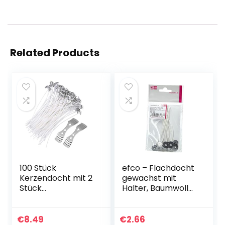
Related Products
100 Stück
efco – Flachdocht
Kerzendocht mit 2
gewachst mit
Stück
Halter, Baumwolle,
Edelstahlhalter für
weiß, 3 X 14 X
Kerzendochte
10 cm, 10 Stück
Gewachst, 15cm
€
8.49
€
2.66