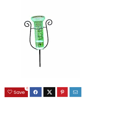
0
Save