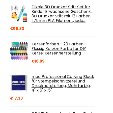
Dikale 3D Drucker Stift Set für
Kinder Erwachsene Geschenk,
3D Drucker Stift mit 12 Farben
1.75mm PLA Filament, jede…
€
58.83
Kerzenfarben - 20 Farben
Flüssig Kerzen Farbe für DIY
Kerze, Kerzenherstellung
€
16.99
moo Professional Carving Block
für Stempelschnitzerei und
Druckherstellung, Mehrfarbig,
4" x 6" x .5"
€
17.33