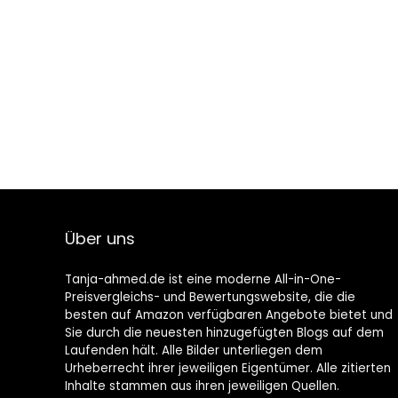
Über uns
Tanja-ahmed.de ist eine moderne All-in-One-
Preisvergleichs- und Bewertungswebsite, die die
besten auf Amazon verfügbaren Angebote bietet und
Sie durch die neuesten hinzugefügten Blogs auf dem
Laufenden hält. Alle Bilder unterliegen dem
Urheberrecht ihrer jeweiligen Eigentümer. Alle zitierten
Inhalte stammen aus ihren jeweiligen Quellen.