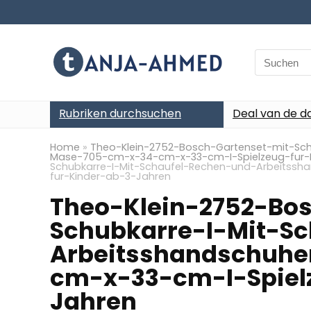
Search
for:
Rubriken durchsuchen
Deal van de d
Home
»
Theo-Klein-2752-Bosch-Gartenset-mit-Sch
Mase-705-cm-x-34-cm-x-33-cm-I-Spielzeug-fur-
Schubkarre-I-Mit-Schaufel-Rechen-und-Arbeitss
fur-Kinder-ab-3-Jahren
Theo-Klein-2752-Bo
Schubkarre-I-Mit-S
Arbeitsshandschuh
cm-x-33-cm-I-Spiel
Jahren