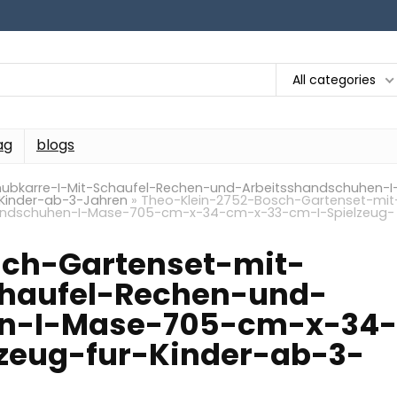
All categories
ag
blogs
ubkarre-I-Mit-Schaufel-Rechen-und-Arbeitsshandschuhen-I
Kinder-ab-3-Jahren
»
Theo-Klein-2752-Bosch-Gartenset-mit
handschuhen-I-Mase-705-cm-x-34-cm-x-33-cm-I-Spielzeug-
sch-Gartenset-mit-
chaufel-Rechen-und-
en-I-Mase-705-cm-x-34-
zeug-fur-Kinder-ab-3-