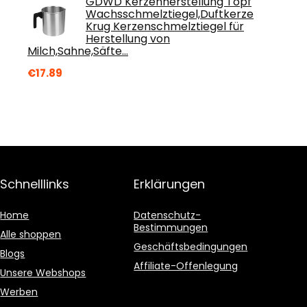
GDWD Kerzenherstellung Topf
Wachsschmelztiegel,Duftkerze
Krug Kerzenschmelztiegel für
Herstellung von
Milch,Sahne,Säfte…
€
17.89
Schnelllinks
Erklärungen
Home
Datenschutz-
Bestimmungen
Alle shoppen
Geschäftsbedingungen
Blogs
Affiliate-Offenlegung
Unsere Webshops
Werben