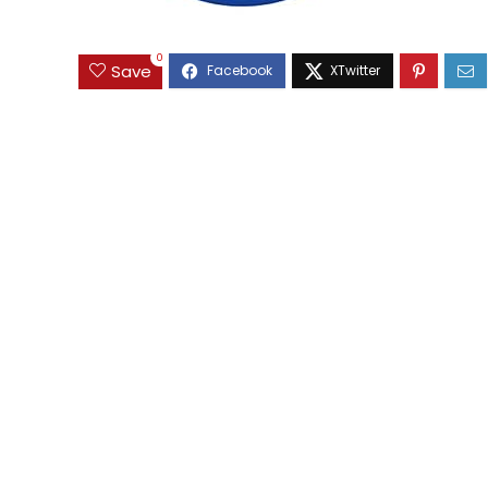
0
Save