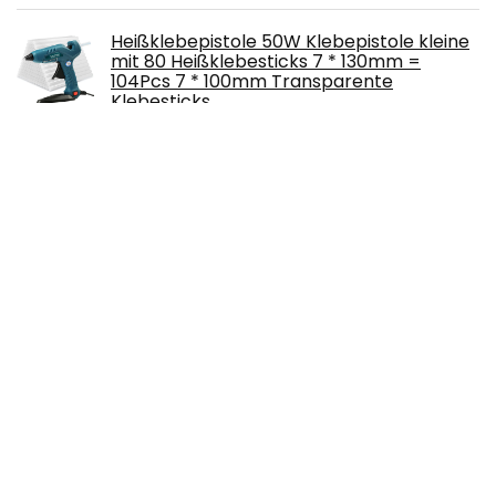
Heißklebepistole 50W Klebepistole kleine
mit 80 Heißklebesticks 7 * 130mm =
104Pcs 7 * 100mm Transparente
Klebesticks…
€
15.99
Pretop 6 x Glitzer Make up Set | Glitzer für
Musik Festival, Masquerade, Halloween,
Party, Weihnachten, Kunst & Handwerk…
€
5.99
Belle Vous Holzstäbchen zum Basteln
Natürlicher Holzstab Rund (100er Pack)
30cm Extra Lange Natürliche Rundholz
6mm…
€
18.49