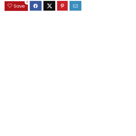
0
Save