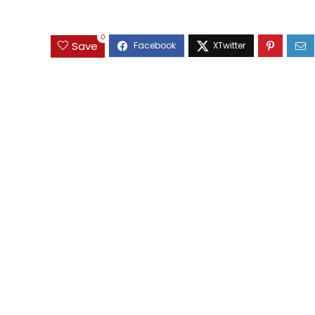
0
Save