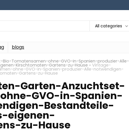
All categories
ag
blogs
t-Bio-Tomatensamen-ohne-GVO-in-Spanien-produzier-Alle-
eigenen-Kirschtomaten-Gartens-zu-Hause
»
Vintage-
amen-ohne-GVO-in-Spanien-produzier-Alle-notwendigen-
htomaten-Gartens-zu-Hause
ten-Garten-Anzuchtset-
ohne-GVO-in-Spanien-
endigen-Bestandteile-
s-eigenen-
ens-zu-Hause