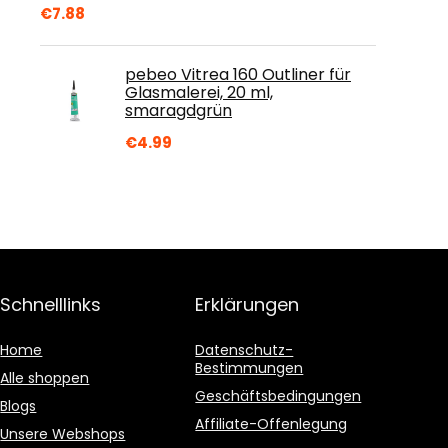
€
7.88
pebeo Vitrea 160 Outliner für
Glasmalerei, 20 ml,
smaragdgrün
€
4.99
Schnelllinks
Erklärungen
Home
Datenschutz-
Bestimmungen
Alle shoppen
Geschäftsbedingungen
Blogs
Affiliate-Offenlegung
Unsere Webshops