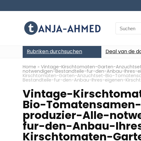
Search
for:
Rubriken durchsuchen
Deal van de d
Home
»
Vintage-Kirschtomaten-Garten-Anzuchtse
notwendigen-Bestandteile-fur-den-Anbau-Ihres-
Kirschtomaten-Garten-Anzuchtset-Bio-Tomatens
Bestandteile-fur-den-Anbau-Ihres-eigenen-Kirsc
Vintage-Kirschtoma
Bio-Tomatensamen-
produzier-Alle-notw
fur-den-Anbau-Ihre
Kirschtomaten-Gart