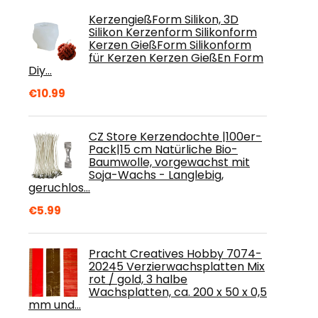
KerzengießForm Silikon, 3D
Silikon Kerzenform Silikonform
Kerzen GießForm Silikonform
für Kerzen Kerzen GießEn Form
Diy…
€
10.99
CZ Store Kerzendochte |100er-
Pack|15 cm Natürliche Bio-
Baumwolle, vorgewachst mit
Soja-Wachs - Langlebig,
geruchlos…
€
5.99
Pracht Creatives Hobby 7074-
20245 Verzierwachsplatten Mix
rot / gold, 3 halbe
Wachsplatten, ca. 200 x 50 x 0,5
mm und…