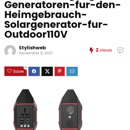
Generatoren-fur-den-
Heimgebrauch-
Solargenerator-fur-
Outdoor110V
Stylishweb
2
Views
December 9, 2021
0
Save