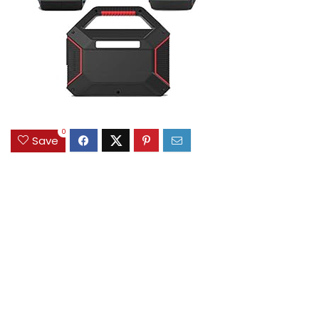
0
Save