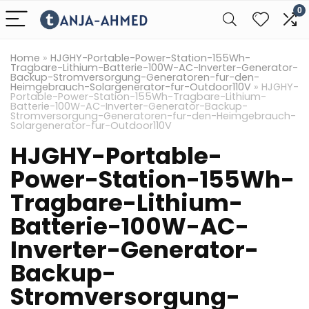
0
Home
»
HJGHY-Portable-Power-Station-155Wh-
Tragbare-Lithium-Batterie-100W-AC-Inverter-Generator-
Backup-Stromversorgung-Generatoren-fur-den-
Heimgebrauch-Solargenerator-fur-Outdoor110V
»
HJGHY-
Portable-Power-Station-155Wh-Tragbare-Lithium-
Batterie-100W-AC-Inverter-Generator-Backup-
Stromversorgung-Generatoren-fur-den-Heimgebrauch-
Solargenerator-fur-Outdoor110V
HJGHY-Portable-
Power-Station-155Wh-
Tragbare-Lithium-
Batterie-100W-AC-
Inverter-Generator-
Backup-
Stromversorgung-