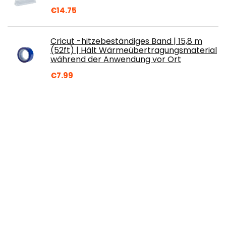
€
14.75
Cricut -hitzebeständiges Band | 15,8 m
(52ft) | Hält Wärmeübertragungsmaterial
während der Anwendung vor Ort
€
7.99
Orange Bitters Duftkerze für unterwegs
€
49.99
Rayher Kerzenduftöl 10 ml - Vanille
€
3.47