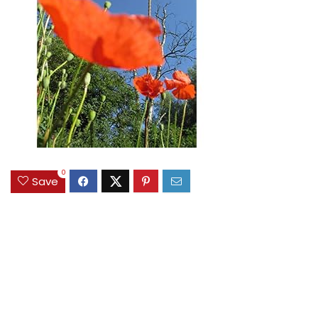
0
Save