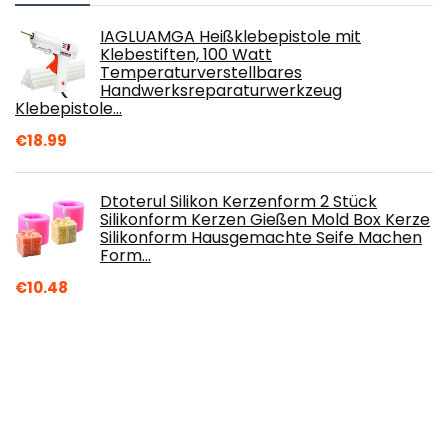
IAGLUAMGA Heißklebepistole mit
Klebestiften, 100 Watt
Temperaturverstellbares
Handwerksreparaturwerkzeug
Klebepistole…
€
18.99
Dtoterul Silikon Kerzenform 2 Stück
Silikonform Kerzen Gießen Mold Box Kerze
Silikonform Hausgemachte Seife Machen
Form…
€
10.48
Perfeclan Kreuzstichständer aus Holz für
das schneidern von Handarbeitsprojekten
drehbar, Handschoßrahmen…
€
35.99