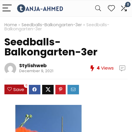
0
Home
»
Seedballs-Balkongarten-3er
»
Seedballs-
Balkongarten-3er
Seedballs-
Balkongarten-3er
Stylishweb
4
Views
December 9, 2021
0
Save