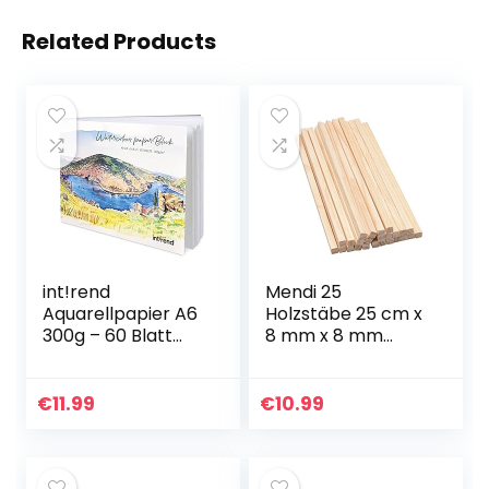
Related Products
int!rend
Mendi 25
Aquarellpapier A6
Holzstäbe 25 cm x
300g – 60 Blatt
8 mm x 8 mm
Aquarellblock inkl.
Quadratisch
Wassertankpinsel
– Papierblock für
€
11.99
€
10.99
Aquarell Zeichnen…