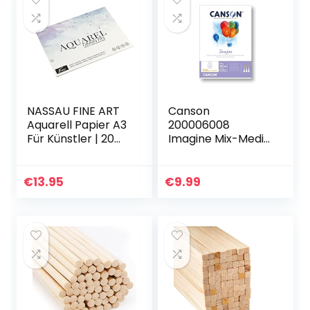
NASSAU FINE ART
Canson
Aquarell Papier A3
200006008
Für Künstler | 20
Imagine Mix-Media
Einzelne Blätter |
Papier, A4, rein
Stärke: 300 g/m² |
weiß, A4 – 21 x 29,7
Premium
cm
€
13.95
€
9.99
Aquarellpapier
zum…